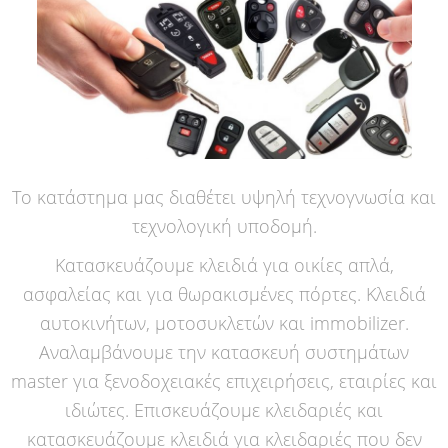
Το κατάστημα μας διαθέτει υψηλή τεχνογνωσία και
τεχνολογική υποδομή.
Κατασκευάζουμε κλειδιά για οικίες απλά,
ασφαλείας και για θωρακισμένες πόρτες. Κλειδιά
αυτοκινήτων, μοτοσυκλετών και immobilizer.
Αναλαμβάνουμε την κατασκευή συστημάτων
master για ξενοδοχειακές επιχειρήσεις, εταιρίες και
ιδιώτες. Επισκευάζουμε κλειδαριές και
κατασκευάζουμε κλειδιά για κλειδαριές που δεν