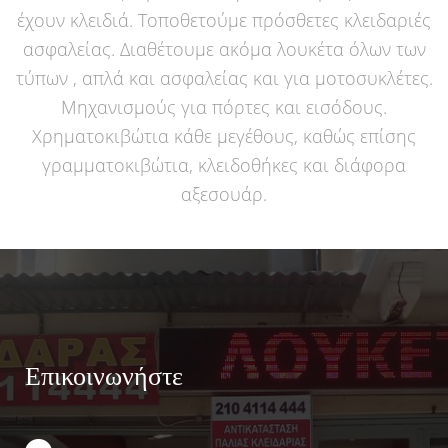
έχουν κλειδιά. Τοποθετούμε πρόσθετες κλειδαριές
ασφαλείας. Διαθέτουμε ακόμα λουκέτα όλων των
τύπων , απλά και ασφαλείας και για μοτοσυκλέτες.
Μηχανισμούς για πόρτες και εισόδους.
Χρηματοκιβώτια κάθε μεγέθους, καθώς επίσης
γραμματοκιβώτια, κλειδοθήκες και διάφορα
αξεσουάρ.
Επικοινωνήστε